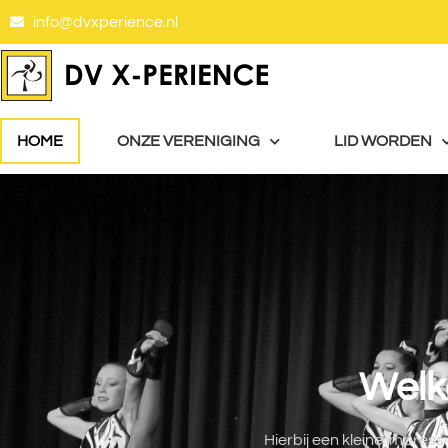
info@dvxperience.nl
HOME
ONZE VERENIGING
LID WORDEN
Welk
Hierbij een kleine impres