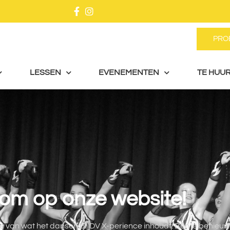
PRO
LESSEN
EVENEMENTEN
TE HUUR
om op onze website!
sie van wat het dansen bij DV X-perience inhoudt. Ben je benieu