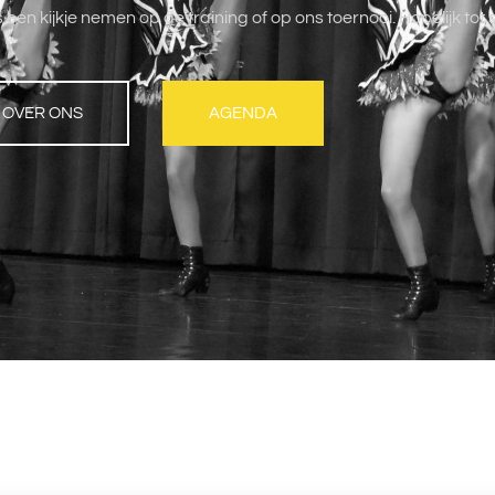
n kijkje nemen op de training of op ons toernooi. Hopelijk tot s
OVER ONS
AGENDA