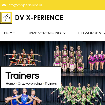
info@dvxperience.nl
HOME
ONZE VERENIGING
LID WORDEN
Trainers
Home
»
Onze vereniging
»
Trainers