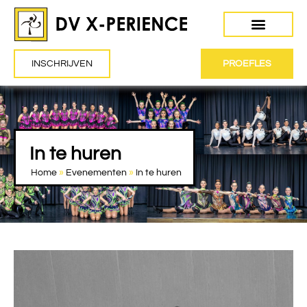
INSCHRIJVEN
PROEFLES
In te huren
Home
»
Evenementen
»
In te huren