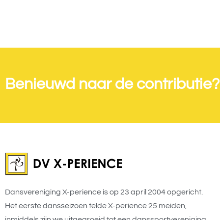
Benieuwd naar de contributie?
Dansvereniging X-perience is op 23 april 2004 opgericht.
Het eerste dansseizoen telde X-perience 25 meiden,
inmiddels zijn we uitgegroeid tot een danssportvereniging