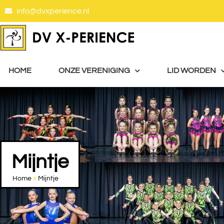
info@dvxperience.nl
HOME
ONZE VERENIGING
LID WORDEN
Mijntje
Home
»
Mijntje